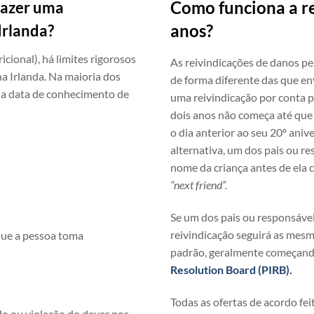
Como funciona a r
fazer uma
anos?
Irlanda?
cional), há limites rigorosos
As reivindicações de danos p
na Irlanda. Na maioria dos
de forma diferente das que e
 da data de conhecimento de
uma reivindicação por conta p
dois anos não começa até que e
o dia anterior ao seu 20º ani
alternativa, um dos pais ou r
nome da criança antes de ela 
“next friend”.
Se um dos pais ou responsáve
reivindicação seguirá as mesm
que a pessoa toma
padrão, geralmente começand
Resolution Board (PIRB).
Todas as ofertas de acordo fe
do ou violação do dever por