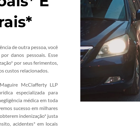
ais* E
ais*
gência de outra pessoa, você
 por danos pessoais. Esse
zação* por seus ferimentos,
s custos relacionados.
 Maguire McClafferty LLP
rídica especializada para
 negligência médica em toda
ivemos sucesso em milhares
a obterem indenização* justa
nsito, acidentes* em locais