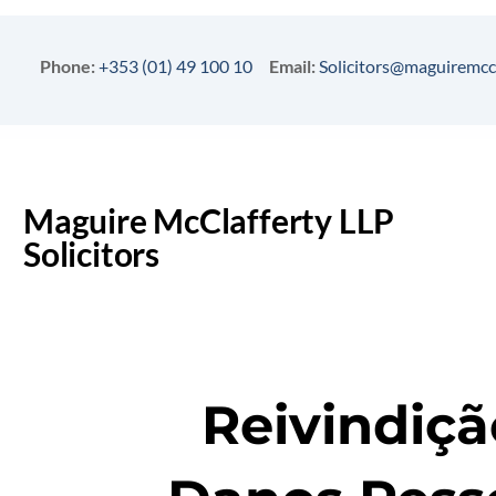
Skip
to
Phone:
+353 (01) 49 100 10
Email:
Solicitors@maguiremccl
content
Maguire McClafferty LLP
Solicitors
Reivindiçã