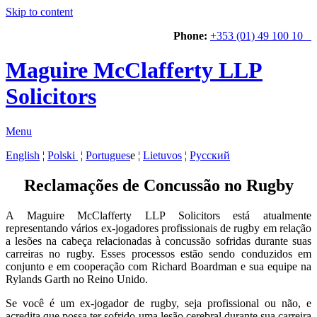
Skip to content
Phone:
+353 (01) 49 100 10
Maguire McClafferty LLP
Solicitors
Menu
English
¦
Polski
¦
Portugues
e ¦
Lietuvos
¦
Русский
Reclamações de Concussão no Rugby
A Maguire McClafferty LLP Solicitors está atualmente
representando vários ex-jogadores profissionais de rugby em relação
a lesões na cabeça relacionadas à concussão sofridas durante suas
carreiras no rugby. Esses processos estão sendo conduzidos em
conjunto e em cooperação com Richard Boardman e sua equipe na
Rylands Garth no Reino Unido.
Se você é um ex-jogador de rugby, seja profissional ou não, e
acredita que possa ter sofrido uma lesão cerebral durante sua carreira