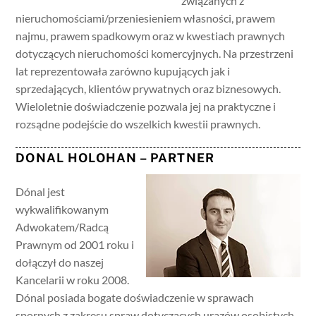
związanych z
nieruchomościami/przeniesieniem własności, prawem
najmu, prawem spadkowym oraz w kwestiach prawnych
dotyczących nieruchomości komercyjnych. Na przestrzeni
lat reprezentowała zarówno kupujących jak i
sprzedających, klientów prywatnych oraz biznesowych.
Wieloletnie doświadczenie pozwala jej na praktyczne i
rozsądne podejście do wszelkich kwestii prawnych.
DONAL HOLOHAN – PARTNER
Dónal jest
wykwalifikowanym
Adwokatem/Radcą
Prawnym od 2001 roku i
dołączył do naszej
Kancelarii w roku 2008.
Dónal posiada bogate doświadczenie w sprawach
spornych z zakresu spraw dotyczących urazów osobistych