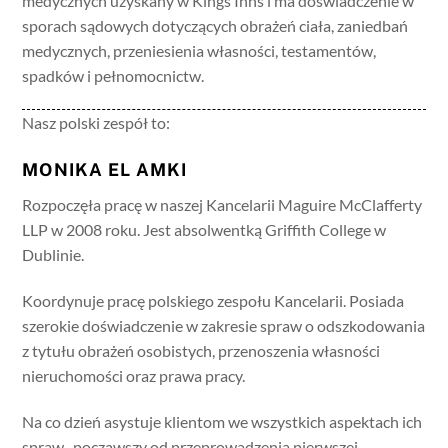
medycznych uzyskany w Kings Inns i ma doświadczenie w
sporach sądowych dotyczących obrażeń ciała, zaniedbań
medycznych, przeniesienia własności, testamentów,
spadków i pełnomocnictw.
Nasz polski zespół to:
MONIKA EL AMKI
Rozpoczęła pracę w naszej Kancelarii Maguire McClafferty
LLP w 2008 roku. Jest absolwentką Griffith College w
Dublinie.
Koordynuje pracę polskiego zespołu Kancelarii. Posiada
szerokie doświadczenie w zakresie spraw o odszkodowania
z tytułu obrażeń osobistych, przenoszenia własności
nieruchomości oraz prawa pracy.
Na co dzień asystuje klientom we wszystkich aspektach ich
spraw- począwszy od przeprowadzenia pierwszej