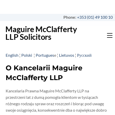
Skip
to
content
Phone:
+353 (01) 49 100 10
Maguire McClafferty
LLP Solicitors
M
English
¦
Polski
¦
Portugues
e ¦
Lietuvos
¦
Русский
O Kancelarii Maguire
McClafferty LLP
Kancelaria Prawna Maguire McClafferty LLP na
przestrzeni lat z dumą pomogła klientom w tysiącach
różnego rodzaju spraw oraz roszczeń i biorąc pod uwagę
swoje osiągnięcia, konsekwentnie dba o największe dobro