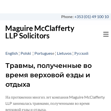
Skip
to
content
Phone:
+353 (01) 49 100 10
Maguire McClafferty
LLP Solicitors
M
English
¦
Polski
¦
Portugues
e ¦
Lietuvos
¦
Русский
Травмы, полученные во
время верховой езды и
отдыха
На протяжении многих лет компания Maguire McClafferty
LLP занималась травмами, полученными во время
верховой езды и отдыха.